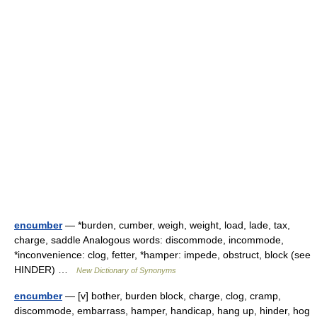
encumber
— *burden, cumber, weigh, weight, load, lade, tax,
charge, saddle Analogous words: discommode, incommode,
*inconvenience: clog, fetter, *hamper: impede, obstruct, block (see
HINDER) …
New Dictionary of Synonyms
encumber
— [v] bother, burden block, charge, clog, cramp,
discommode, embarrass, hamper, handicap, hang up, hinder, hog