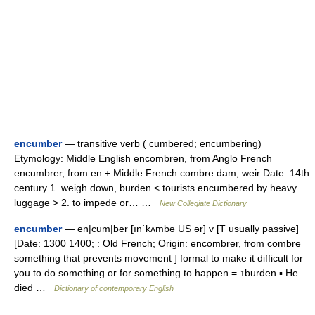
encumber
— transitive verb ( cumbered; encumbering)
Etymology: Middle English encombren, from Anglo French
encumbrer, from en + Middle French combre dam, weir Date: 14th
century 1. weigh down, burden < tourists encumbered by heavy
luggage > 2. to impede or… …
New Collegiate Dictionary
encumber
— en|cum|ber [ınˈkʌmbə US ər] v [T usually passive]
[Date: 1300 1400; : Old French; Origin: encombrer, from combre
something that prevents movement ] formal to make it difficult for
you to do something or for something to happen = ↑burden ▪ He
died …
Dictionary of contemporary English