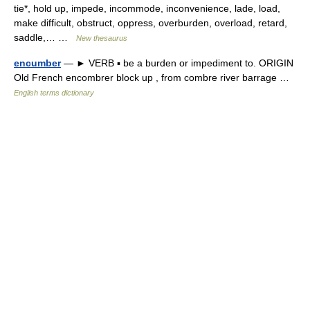
tie*, hold up, impede, incommode, inconvenience, lade, load,
make difficult, obstruct, oppress, overburden, overload, retard,
saddle,… …
New thesaurus
encumber
— ► VERB ▪ be a burden or impediment to. ORIGIN
Old French encombrer block up , from combre river barrage …
English terms dictionary