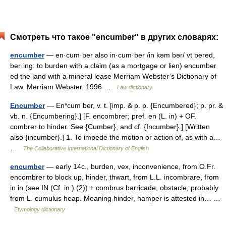
Смотреть что такое "encumber" в других словарях:
encumber
— en·cum·ber also in·cum·ber /in kəm bər/ vt bered,
ber·ing: to burden with a claim (as a mortgage or lien) encumber
ed the land with a mineral lease Merriam Webster’s Dictionary of
Law. Merriam Webster. 1996 …
Law dictionary
Encumber
— En*cum ber, v. t. [imp. & p. p. {Encumbered}; p. pr. &
vb. n. {Encumbering}.] [F. encombrer; pref. en (L. in) + OF.
combrer to hinder. See {Cumber}, and cf. {Incumber}.] [Written
also {incumber}.] 1. To impede the motion or action of, as with a…
…
The Collaborative International Dictionary of English
encumber
— early 14c., burden, vex, inconvenience, from O.Fr.
encombrer to block up, hinder, thwart, from L.L. incombrare, from
in in (see IN (Cf. in ) (2)) + combrus barricade, obstacle, probably
from L. cumulus heap. Meaning hinder, hamper is attested in… …
Etymology dictionary