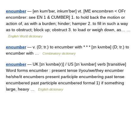
encumber
— [en kum′bər, inkum′bər] vt. [ME encombren < OFr
encombrer: see EN 1 & CUMBER] 1. to hold back the motion or
action of, as with a burden; hinder; hamper 2. to fill in such a way
as to obstruct; block up; obstruct 3. to load or weigh down, as… …
English World dictionary
encumber
— v. (D; tr.) to encumber with * * * [ɪn kʌmbə] (D; tr.) to
encumber with …
Combinatory dictionary
encumber
— UK [ɪnˈkʌmbə(r)] / US [ɪnˈkʌmbər] verb [transitive]
Word forms encumber : present tense I/you/we/they encumber
he/she/it encumbers present participle encumbering past tense
encumbered past participle encumbered formal 1) if something
large, heavy …
English dictionary