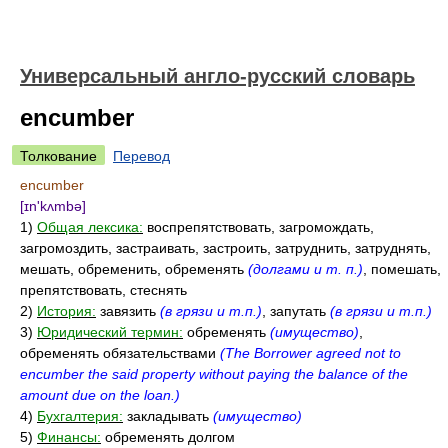
Универсальный англо-русский словарь
encumber
Толкование
Перевод
encumber
[ɪn'kʌmbə]
1)
Общая лексика:
воспрепятствовать, загромождать,
загромоздить, застраивать, застроить, затруднить, затруднять,
мешать, обременить, обременять
(долгами и т. п.)
, помешать,
препятствовать, стеснять
2)
История:
завязить
(в грязи и т.п.)
, запутать
(в грязи и т.п.)
3)
Юридический термин:
обременять
(имущество)
,
обременять обязательствами
(The Borrower agreed not to
encumber the said property without paying the balance of the
amount due on the loan.)
4)
Бухгалтерия:
закладывать
(имущество)
5)
Финансы:
обременять долгом